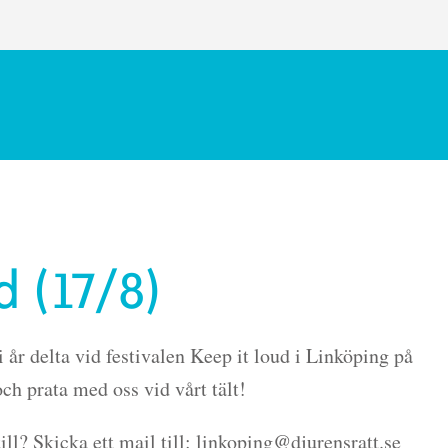
d (17/8)
i år delta vid festivalen Keep it loud i Linköping på
ch prata med oss vid vårt tält!
ll? Skicka ett mail till: linkoping@djurensratt.se