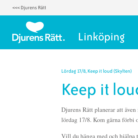
<<< Djurens Rätt
Hoppa
till
huvudinnehåll
Linköping
Lördag 17/8, Keep it loud (Skylten)
Keep it lou
Djurens Rätt planerar att även 
lördag 17/8. Kom gärna förbi o
Vill du hänga med och hjälpa ti