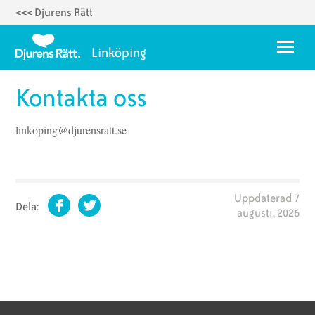
<<< Djurens Rätt
Hoppa
till
Meny
Linköping
huvudinnehåll
Kontakta oss
Kontakta oss
Bli aktiv
linkoping@djurensratt.se
Om oss
Uppdaterad
7
Dela:
augusti, 2026
Facebook
Twitter