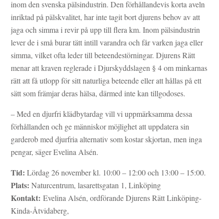
inom den svenska pälsindustrin. Den förhållandevis korta aveln
inriktad på pälskvalitet, har inte tagit bort djurens behov av att
jaga och simma i revir på upp till flera km. Inom pälsindustrin
lever de i små burar tätt intill varandra och får varken jaga eller
simma, vilket ofta leder till beteendestörningar. Djurens Rätt
menar att kraven reglerade i Djurskyddslagen § 4 om minkarnas
rätt att få utlopp för sitt naturliga beteende eller att hållas på ett
sätt som främjar deras hälsa, därmed inte kan tillgodoses.
– Med en djurfri klädbytardag vill vi uppmärksamma dessa
förhållanden och ge människor möjlighet att uppdatera sin
garderob med djurfria alternativ som kostar skjortan, men inga
pengar, säger Evelina Alsén.
Tid:
Lördag 26 november kl. 10:00 – 12:00 och 13:00 – 15:00.
Plats:
Naturcentrum, lasarettsgatan 1, Linköping
Kontakt:
Evelina Alsén, ordförande Djurens Rätt Linköping-
Kinda-Åtvidaberg,