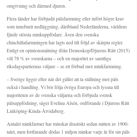
omgivning och därmed djuren.
Flera länder har förbjudit pälsfarmning eller infört högre krav
som inneburit nedläggning, däribland Nederländerna, världens
fjärde största minkuppfödare. Även den svenska
chinchillafarmningen har lagts ned till följd av skärpta regler.
Enligt en opinionsmätning ifrån Demoskop/Djurens Rätt (2015)
vill 78 % av svenskarna – och en majoritet av samtliga
riksdagspartiernas väljare – se ett förbud mot minkfarmning.
– Sverige ligger efter när det gäller att ta ställning mot päls
också i handling. Vi bör följa övriga Europa och lyssna till
majoriteten av de svenska väljarna och förbjuda svensk
pälsuppfödning, säger Evelina Alsén, ordförande i Djurens Rätt
Linköping-Kinda-Åtvidaberg.
Antalet minkfarmer har minskat drastiskt sedan mitten av 1900-
talet, men fortfarande dödas 1 miljon minkar varje år för sin päls